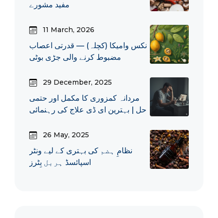
مفید مشورے
11 March, 2026
نکس وامیکا (کچلہ) — قدرتی اعصاب
مضبوط کرنے والی جڑی بوٹی
29 December, 2025
مردانہ کمزوری کا مکمل اور حتمی
حل | بہترین ای ڈی علاج کی رہنمائی
26 May, 2025
نظامِ ہضم کی بہتری کے لیے ونٹر
اسپائسڈ ہربل بِٹرز