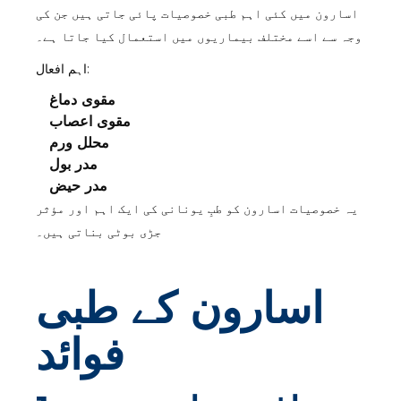
اسارون میں کئی اہم طبی خصوصیات پائی جاتی ہیں جن کی
وجہ سے اسے مختلف بیماریوں میں استعمال کیا جاتا ہے۔
اہم افعال:
مقوی دماغ
مقوی اعصاب
محلل ورم
مدر بول
مدر حیض
یہ خصوصیات اسارون کو طبِ یونانی کی ایک اہم اور مؤثر
جڑی بوٹی بناتی ہیں۔
اسارون کے طبی
فوائد