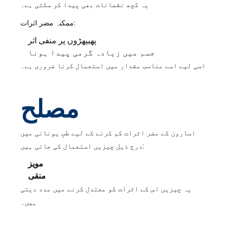
یہ کچھ نقصانات بھی پیدا کر سکتی ہے۔
ممکنہ مضر اثرات:
پھیپھڑوں پر منفی اثر
جسم میں زیادہ گرمی پیدا ہونا
اسی لیے اسے مناسب مقدار میں استعمال کرنا ضروری ہے۔
مصلح
اسارون کے مضر اثرات کم کرنے کے لیے طبِ یونانی میں
درج ذیل چیزیں استعمال کی جاتی ہیں:
مویز
منقی
یہ چیزیں اس کے اثرات کو معتدل کرنے میں مدد دیتی
ہیں۔