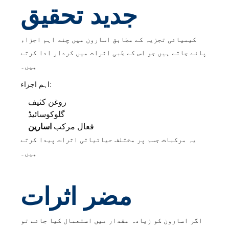
جدید تحقیق
کیمیائی تجزیہ کے مطابق اسارون میں چند اہم اجزاء
پائے جاتے ہیں جو اس کے طبی اثرات میں کردار ادا کرتے
ہیں۔
اہم اجزاء:
روغن کثیف
گلوکوسائیڈ
فعال مرکب
اسارین
یہ مرکبات جسم پر مختلف حیاتیاتی اثرات پیدا کرتے
ہیں۔
مضر اثرات
اگر اسارون کو زیادہ مقدار میں استعمال کیا جائے تو