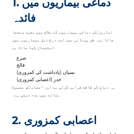
1. دماغی بیماریوں میں
فائدہ
اسارون کو دماغی بیماریوں کے علاج میں مفید سمجھا
جاتا ہے۔ طبِ یونانی میں اسے درج ذیل بیماریوں میں
استعمال کیا جاتا ہے:
صرع
فالج
نسیان (یادداشت کی کمزوری)
خدر (اعصابی کمزوری)
یہ دماغ کو طاقت فراہم کرتی ہے اور اعصاب کو مضبوط
بنانے میں مدد دیتی ہے۔
2. اعصابی کمزوری