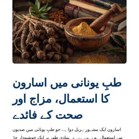
طبِ یونانی میں اسارون
کا استعمال، مزاج اور
صحت کے فائدے
اسارون ایک مشہور ہربل دوا ہے جو طبِ یونانی میں صدیوں
سے استعمال ہو رہی ہے۔ یہ بنیادی طور پر ایک خوشبودار جڑ