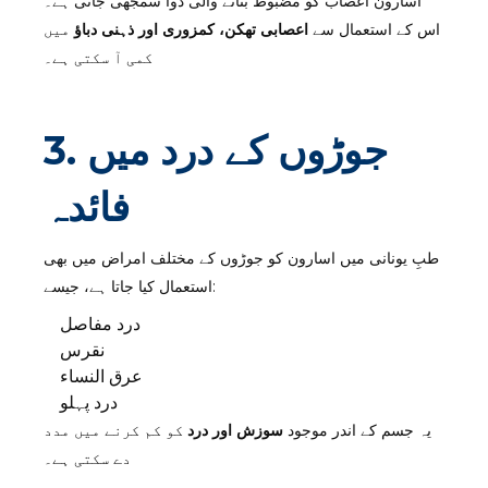
اسارون اعصاب کو مضبوط بنانے والی دوا سمجھی جاتی ہے۔
اس کے استعمال سے
اعصابی تھکن، کمزوری اور ذہنی دباؤ
میں
کمی آ سکتی ہے۔
3. جوڑوں کے درد میں
فائدہ
طبِ یونانی میں اسارون کو جوڑوں کے مختلف امراض میں بھی
استعمال کیا جاتا ہے، جیسے:
درد مفاصل
نقرس
عرق النساء
درد پہلو
یہ جسم کے اندر موجود
سوزش اور درد
کو کم کرنے میں مدد
دے سکتی ہے۔