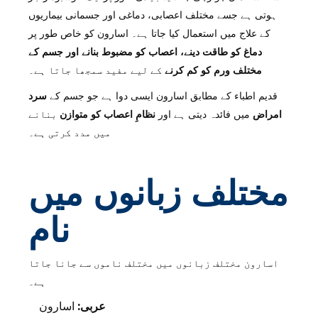
ہوتی ہے جسے مختلف اعصابی، دماغی اور جسمانی بیماریوں
کے علاج میں استعمال کیا جاتا ہے۔ اسارون کو خاص طور پر
دماغ کو طاقت دینے، اعصاب کو مضبوط بنانے اور جسم کے
مختلف ورم کو کم کرنے
کے لیے مفید سمجھا جاتا ہے۔
قدیم اطباء کے مطابق اسارون ایسی دوا ہے جو جسم کے
سرد
امراض
میں فائدہ دیتی ہے اور
نظامِ اعصاب کو متوازن
بنانے
میں مدد کرتی ہے۔
مختلف زبانوں میں
نام
اسارون مختلف زبانوں میں مختلف ناموں سے جانا جاتا
ہے۔
عربی:
اسارون