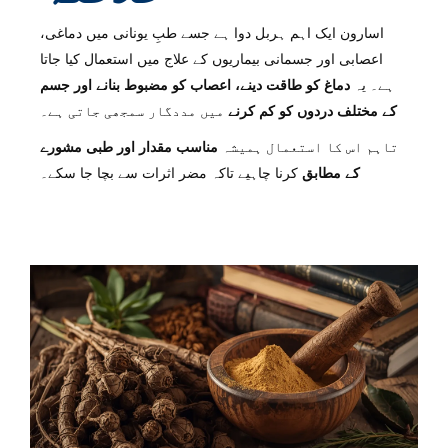
اسارون ایک اہم ہربل دوا ہے جسے طبِ یونانی میں دماغی،
اعصابی اور جسمانی بیماریوں کے علاج میں استعمال کیا جاتا
ہے۔ یہ
دماغ کو طاقت دینے، اعصاب کو مضبوط بنانے اور جسم
کے مختلف دردوں کو کم کرنے
میں مددگار سمجھی جاتی ہے۔
تاہم اس کا استعمال ہمیشہ
مناسب مقدار اور طبی مشورے
کے مطابق
کرنا چاہیے تاکہ مضر اثرات سے بچا جا سکے۔