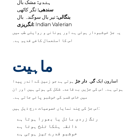
ہندی:
مشک بال
سندھی:
تگر کاٹھی
بنگالی:
تیر بال سوگندہ بال
Indian Valerian
انگریزی:
یہ جڑ خوشبودار ہوتی ہے اور یونانی و روایتی طب میں
اس کا استعمال کافی قدیم ہے۔
ماہیت
اسارون ایک
گرہ دار جڑ
ہوتی ہے جو زمین کے اندر پیدا
ہوتی ہے۔ اس کی جڑیں بے قاعدہ شکل کی ہوتی ہیں اور ان
میں خاص قسم کی خوشبو پائی جاتی ہے۔
اس جڑ کی چند نمایاں خصوصیات درج ذیل ہیں:
رنگ زردی مائل یا بھورا ہوتا ہے
ذائقہ ہلکا تلخ ہوتا ہے
خوشبو قدرے تیز ہوتی ہے