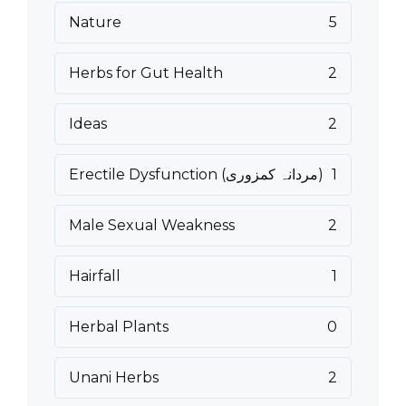
Nature
5
Herbs for Gut Health
2
Ideas
2
1
Erectile Dysfunction (مردانہ کمزوری)
Male Sexual Weakness
2
Hairfall
1
Herbal Plants
0
Unani Herbs
2