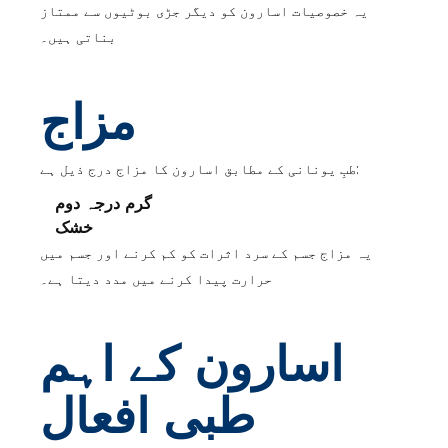
یہ خصوصیات اسارون کو دیگر جڑی بوٹیوں سے ممتاز
بناتی ہیں۔
مزاج
طبِ یونانی کے مطابق اسارون کا مزاج درج ذیل ہے:
گرم درجہ دوم
خشک
یہ مزاج جسم کے سرد اثرات کو کم کرنے اور جسم میں
حرارت پیدا کرنے میں مدد دیتا ہے۔
اسارون کے اہم
طبی افعال