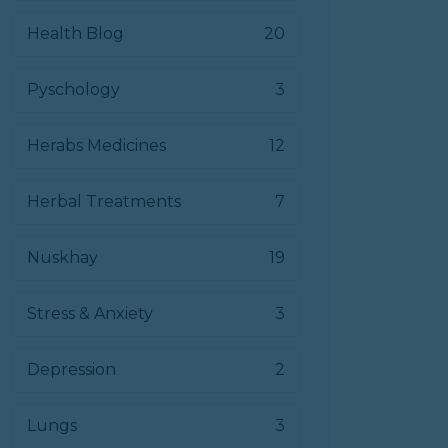
Health Blog
20
Pyschology
3
Herabs Medicines
12
Herbal Treatments
7
Nuskhay
19
Stress & Anxiety
3
Depression
2
Lungs
3