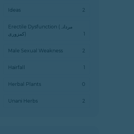
Ideas
2
Erectile Dysfunction (مردانہ
1
کمزوری)
Male Sexual Weakness
2
Hairfall
1
Herbal Plants
0
Unani Herbs
2