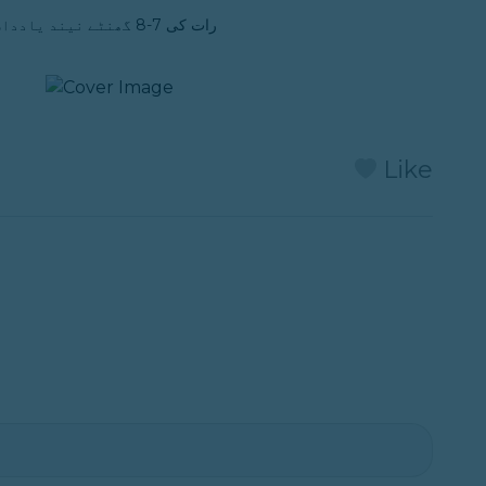
رات کی 7-8 گھنٹے نیند یادداشت اور ارتکاز کے لیے بنیادی کردار ادا کرتی ہے۔
Like