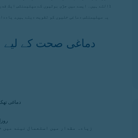
ڈالتے ہیں۔ ایسے میں جڑی بوٹیوں کے سپلیمنٹس ایک قدرت
یہ سپلیمنٹس دماغی خلیوں کو تقویت دیتے ہیں، یادداش
دماغی صحت کے لیے ب
دماغی تھکن
روزانہ 200–400 ملی گرام
زیادہ مقدار میں استعمال نیند میں خل