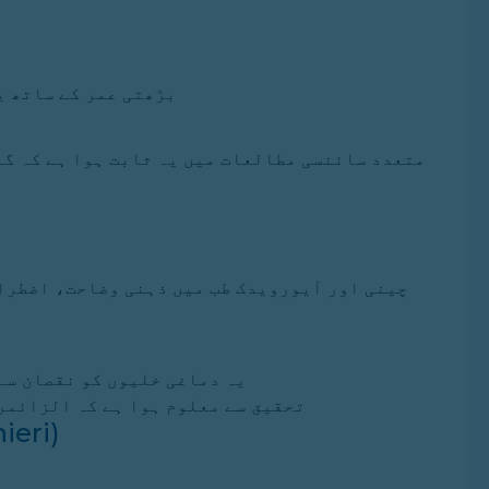
بڑھتی عمر کے ساتھ ی
متعدد سائنسی مطالعات میں یہ ثابت ہوا ہے کہ گ
چینی اور آیورویدک طب میں ذہنی وضاحت، اضطراب
یہ دماغی خلیوں کو نقصان سے
تحقیق سے معلوم ہوا ہے کہ الزائمر
4. باکوپا