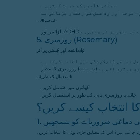
دماغی خلیوں کو مرمت کرتی ہے
 توجہ اور ردِ عمل کی رفتار بڑھاتی ہے
استعمالات:
ہتری کے لیے تجویز کی جاتی ہے
5. روزمیری (Rosemary)
یادداشت اور چُستی پر اثر:
یل دماغی کارکردگی میں اضافہ کرتا ہے
ی میں فوری بہتری آتی ہے
استعمال کے طریقے:
کھانوں میں شامل کریں
چائے یا روزمیری پانی کے طور پر استعمال کریں
کا انتخاب کیسے کریں؟
اپنی دماغی ضروریات کو سمجھیں
رنا چاہتے ہیں؟ اس کے مطابق جڑی بوٹی کا انتخاب کریں۔