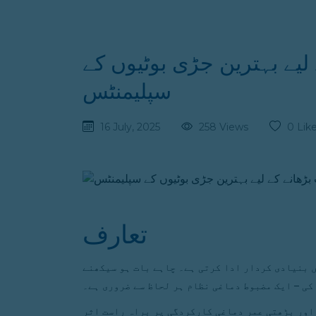
لیے بہترین جڑی بوٹیوں کے
سپلیمنٹس
16 July, 2025
258 Views
0 Lik
تعارف
 بنیادی کردار ادا کرتی ہے۔ چاہے بات ہو سیکھنے
کی – ایک مضبوط دماغی نظام ہر لحاظ سے ضروری ہے۔
اور بڑھتی عمر دماغی کارکردگی پر براہِ راست اثر