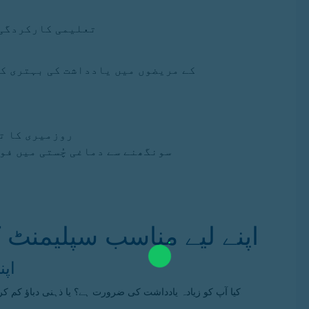
تعلیمی کارکردگی،
الزائمر اور ADHD کے مریضوں میں یادداشت کی ب
روزمیری کا ت
روزمیری کا عطر (aroma) سونگھنے سے دماغی چُست
اپنے لیے مناسب سپلیمنٹ 
1. 
کیا آپ کو زیادہ یادداشت کی ضرورت ہے؟ یا ذہنی دباؤ کم ک