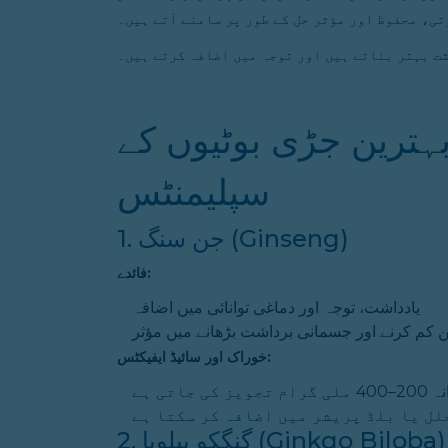
ی، محفوظ اور مؤثر حل کے طور پر سامنے آتے ہیں۔
ت بہتر بناتے ہیں اور توجہ میں اضافہ کرتے ہیں۔
ہترین جڑی بوٹیوں کے
سپلیمنٹس
1. جن سنگ (Ginseng)
فائدے:
یادداشت، توجہ اور دماغی توانائی میں اضافہ
 کم کرنے اور جسمانی برداشت بڑھانے میں مؤثر
خوراک اور سائیڈ ایفیکٹس:
 تجویز کی جاتی ہے
ل یا بلڈ پریشر میں اضافہ کر سکتا ہے
2. گنگکو بیلوبا (Ginkgo Biloba)