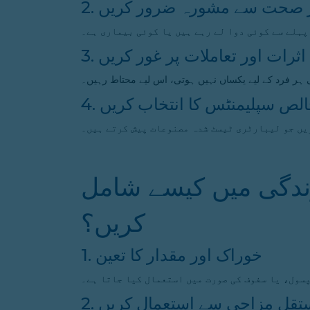
اہر صحت سے مشورہ ضرور کریں
 پہلے سے کوئی دوا لے رہے ہیں یا کوئی بیماری ہے۔
 اثرات اور تعاملات پر غور کریں
 ہر فرد کے لیے یکساں نہیں ہوتی، اس لیے محتاط رہیں۔
 خالص سپلیمنٹس کا انتخاب کریں
یں جو لیبارٹری ٹیسٹ شدہ مصنوعات پیش کرتے ہیں۔
ندگی میں کیسے شامل
کریں؟
1. خوراک اور مقدار کا تعین
سول، یا سفوف کی صورت میں استعمال کیا جاتا ہے۔
مستقل مزاجی سے استعمال کریں