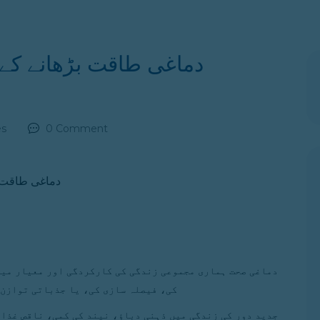
دماغی طاقت بڑھانے کے 
es
0 Comment
دماغی صحت ہماری مجموعی زندگی کی کارکردگی اور معیار میں
کی، فیصلہ سازی کی، یا جذباتی توازن 
جدید دور کی زندگی میں ذہنی دباؤ، نیند کی کمی، ناقص غذا 