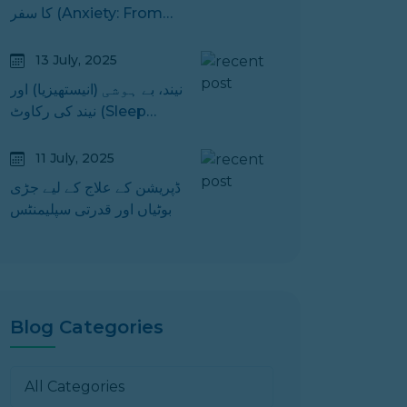
کا سفر (Anxiety: From
Surviving to Thriving)
13 July, 2025
نیند، بے ہوشی (انیستھیزیا) اور
نیند کی رکاوٹ (Sleep
Apnoea) – ایک اہم رہنما
11 July, 2025
ڈپریشن کے علاج کے لیے جڑی
بوٹیاں اور قدرتی سپلیمنٹس
Blog Categories
All Categories