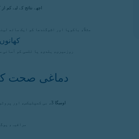
اچھے نتائج کے لیے کم از کم 4 سے 6 ہفتے تک مسلسل استعمال ضروری 
مثلاً، باکوپا اور اشوگندھا کو ایک ساتھ لین
4. کھان
روزمیری، ہلدی، یا تلسی کو آسانی سے
دماغی صحت کے 
اومیگا 3، بی کمپلیکس، اور پروٹین سے بھرپور غذا دماغی صحت کے لیے نہایت اہم ہے۔
مراقبہ، یوگا