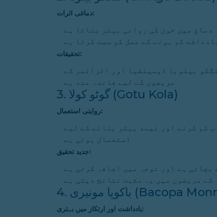
دماغی اثرات:
دماغ میں خون کی روانی بہتر بناتا ہے
ادداشت کم ہونے کے عمل کو سست کرتا ہے
تحقیقات:
نگکو بیلوبا ڈیمینشیا اور الزائمر کے
مریضوں کے لیے فائدہ مند ہے
3. گوٹو کولا (Gotu Kola)
روایتی استعمال:
 کم کرنے اور نیند بہتر بنانے کے لیے
استعمال ہوتی ہے
جدید تحقیق:
 بچاتی ہے اور توجہ میں اضافہ کرتی ہے
 کے مریضوں میں یہ مثبت نتائج دیتی ہے
 مونیری (Bacopa Monnieri)
یادداشت اور ارتکاز میں بہتری: