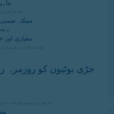
2. م
خصوصاً اگر آپ
3. ممکنہ ضمنی
ہر بوٹی
4. معیاری اور
اچھے برانڈز سے خریدار کر
جڑی بوٹیوں کو روزمرہ ز
عام طور پر بوٹیوں کو چائے، کیپ
2. 