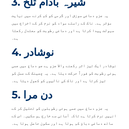
3. شیرہ بادام تلخ
یہ جزو دماغی سوزش اور گرمی کو کم کرنے میں نہایت
مؤثر ہے۔ ناک کے راستے مواد کو نرم کر کے اخراج میں
سہولت پیدا کرتا ہے اور دماغی رطوبت کو معتدل رکھتا
ہے۔
4. نوشادر
نوشادر ایک تیز اثر رکھنے والا جزو ہے جو دماغ میں جمی
ہوئی رطوبت کو فوراً حرکت دیتا ہے۔ یہ چھینک کے عمل کو
تیز کرتا ہے اور ناک کی نالیوں کو کھول دیتا ہے۔
5. دن مرا
یہ جزو دماغ میں جمی ہوئی رطوبتوں کو تحلیل کر کے
انہیں نرم کرتا ہے تاکہ آسانی سے خارج ہو سکیں۔ اس کے
ساتھ دماغی دباؤ کم ہوتا ہے اور سکون حاصل ہوتا ہے۔