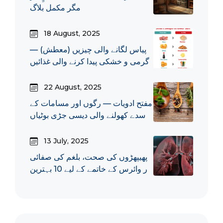
مگر مکمل بلاگ
18 August, 2025
پیاس لگانے والی چیزیں (معطش) —
گرمی و خشکی پیدا کرنے والی غذائیں
22 August, 2025
مفتح ادویات — رگوں اور مسامات کے
سدے کھولنے والی دیسی جڑی بوٹیاں
13 July, 2025
پھیپھڑوں کی صحت، بلغم کی صفائی
اور وائرس کے خاتمے کے لیے 10 بہترین
جڑی بوٹیاں