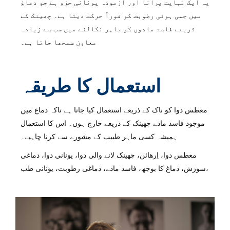
یہ ایک نہایت پرانا اور آزمودہ یونانی جزو ہے جو دماغ
میں جمی ہوئی رطوبت کو فوراً حرکت دیتا ہے۔ چھینک کے
ذریعے فاسد مادوں کو باہر نکالنے میں سب سے زیادہ
معاون سمجھا جاتا ہے۔
استعمال کا طریقہ
معطس دوا کو ناک کے ذریعے استعمال کیا جاتا ہے تاکہ دماغ میں
موجود فاسد مادے چھینک کے ذریعے خارج ہوں۔ اس کا استعمال
ہمیشہ کسی ماہر طبیب کے مشورے سے کرنا چاہیے۔
معطس دوا، اِرهائن، چھینک لانے والی دوا، یونانی دوا، دماغی
سوزش، دماغ کا بوجھ، فاسد مادے، دماغی رطوبت، یونانی طب،