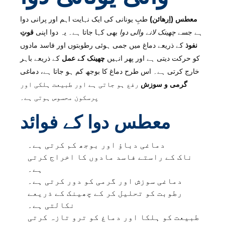
معطس (اِرهائن)
طبِ یونانی کی ایک نہایت اہم اور پرانی دوا
ہے جسے
چھینک لانے والی دوا
بھی کہا جاتا ہے۔ یہ دوا اپنی
قوتِ
نفوذ
کے ذریعے دماغ میں جمی ہوئی رطوبتوں اور فاسد مادوں
کو حرکت دیتی ہے اور پھر انہیں
چھینک کے عمل
کے ذریعے باہر
خارج کرتی ہے۔ اس طرح دماغ کا بوجھ کم ہو جاتا ہے، دماغی
گرمی و سوزش
رفع ہو جاتی ہے اور طبیعت ہلکی اور
پرسکون محسوس ہوتی ہے۔
معطس دوا کے فوائد
دماغی دباؤ اور بوجھ کم کرتی ہے۔
ناک کے راستے فاسد مادوں کا اخراج کرتی
ہے۔
دماغی سوزش اور گرمی کو دور کرتی ہے۔
رطوبت کو تحلیل کر کے چھینک کے ذریعے
نکالتی ہے۔
طبیعت کو ہلکا اور دماغ کو ترو تازہ کرتی