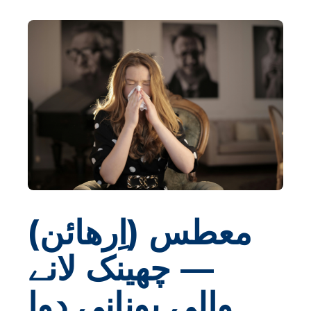
معطس (اِرهائن)
— چھینک لانے
والی یونانی دوا