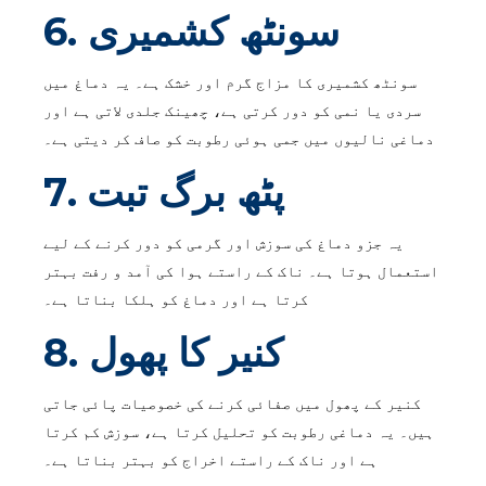
6. سونٹھ کشمیری
سونٹھ کشمیری کا مزاج گرم اور خشک ہے۔ یہ دماغ میں
سردی یا نمی کو دور کرتی ہے، چھینک جلدی لاتی ہے اور
دماغی نالیوں میں جمی ہوئی رطوبت کو صاف کر دیتی ہے۔
7. پٹھ برگ تبت
یہ جزو دماغ کی سوزش اور گرمی کو دور کرنے کے لیے
استعمال ہوتا ہے۔ ناک کے راستے ہوا کی آمد و رفت بہتر
کرتا ہے اور دماغ کو ہلکا بناتا ہے۔
8. کنیر کا پھول
کنیر کے پھول میں صفائی کرنے کی خصوصیات پائی جاتی
ہیں۔ یہ دماغی رطوبت کو تحلیل کرتا ہے، سوزش کم کرتا
ہے اور ناک کے راستے اخراج کو بہتر بناتا ہے۔