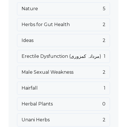
Nature
5
Herbs for Gut Health
2
Ideas
2
1
Erectile Dysfunction (مردانہ کمزوری)
Male Sexual Weakness
2
Hairfall
1
Herbal Plants
0
Unani Herbs
2