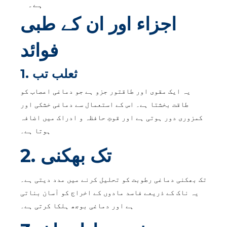
ہے۔
اجزاء اور ان کے طبی
فوائد
1. ثعلب تب
یہ ایک مقوی اور طاقتور جزو ہے جو دماغی اعصاب کو
طاقت بخشتا ہے۔ اس کے استعمال سے دماغی خشکی اور
کمزوری دور ہوتی ہے اور قوتِ حافظہ و ادراک میں اضافہ
ہوتا ہے۔
2. تک بھکنی
تک بھکنی دماغی رطوبت کو تحلیل کرنے میں مدد دیتی ہے۔
یہ ناک کے ذریعے فاسد مادوں کے اخراج کو آسان بناتی
ہے اور دماغی بوجھ ہلکا کرتی ہے۔