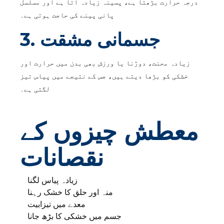
درجہ حرارت بڑھتا ہے، پسینہ زیادہ آتا ہے اور مسلسل
پانی پینے کی حاجت ہوتی ہے۔
3. جسمانی مشقت
زیادہ محنت، دوڑنا یا ورزش بھی بدن میں حرارت اور
خشکی کو بڑھا دیتے ہیں، جس کے نتیجے میں پیاس تیز
لگتی ہے۔
معطش چیزوں کے
نقصانات
زیادہ پیاس لگنا
منہ اور حلق کا خشک رہنا
معدے میں تیزابیت
جسم میں خشکی کا بڑھ جانا