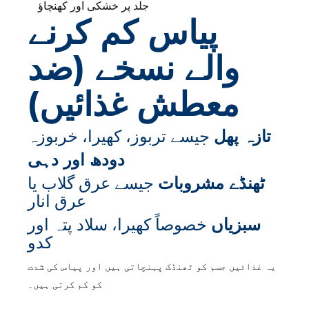
جلد پر خشکی اور کھنچاؤ
پیاس کم کرنے
والے نسخے (ضد
معطش غذائیں)
تازہ پھل
جیسے تربوز، کھیرا، خربوزہ
دودھ اور دہی
ٹھنڈے مشروبات
جیسے عرق گلاب یا
عرق انار
سبزیاں
خصوصاً کھیرا، سلاد پتہ اور
کدو
یہ غذائیں جسم کو ٹھنڈک پہنچاتی ہیں اور پیاس کی شدت
کو کم کرتی ہیں۔