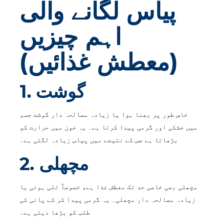
پیاس لگانے والی
اہم چیزیں
(معطش غذائیں)
1. گوشت
خاص طور پر بھنا ہوا یا زیادہ مصالحہ دار گوشت جسم
میں خشکی اور گرمی پیدا کرتا ہے۔ یہ خون میں حرارت کو
بڑھاتا ہے جس کے نتیجے میں پیاس زیادہ لگتی ہے۔
2. مچھلی
مچھلی بھی خاصی حد تک معطش غذا ہے، خصوصاً تلی ہوئی یا
زیادہ مصالحہ دار مچھلی۔ یہ گرمی پیدا کر کے پانی کی
طلب کو بڑھا دیتی ہے۔