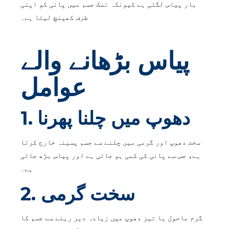
بار پیاس لگتی ہے کیونکہ نمک جسم میں پانی کو اپنی
طرف کھینچ لیتا ہے۔
پیاس بڑھانے والے
عوامل
1. دھوپ میں چلنا پھرنا
سخت دھوپ اور گرمی میں چلنے سے جسم پسینہ خارج کرتا
ہے، جس سے پانی کی کمی ہو جاتی ہے اور پیاس بڑھ جاتی
ہے۔
2. سخت گرمی
گرم ماحول یا تیز دھوپ میں زیادہ دیر رہنے سے جسم کا