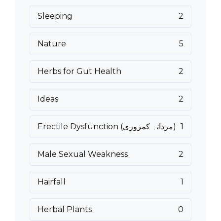
Sleeping
2
Nature
5
Herbs for Gut Health
2
Ideas
2
1
Erectile Dysfunction (مردانہ کمزوری)
Male Sexual Weakness
2
Hairfall
1
Herbal Plants
0