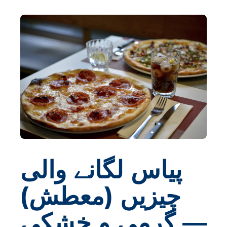
پیاس لگانے والی
چیزیں (معطش)
— گرمی و خشکی