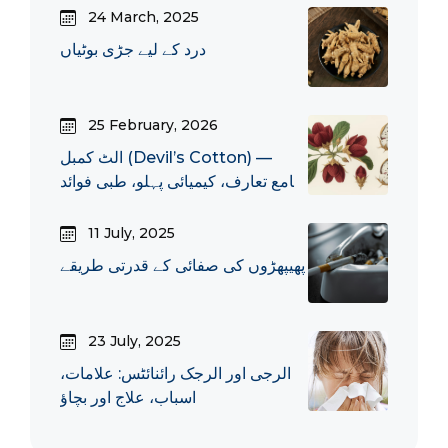
24 March, 2025
درد کے لیے جڑی بوٹیاں
25 February, 2026
الٹ کمبل (Devil’s Cotton) —
جامع تعارف، کیمیائی پہلو، طبی فوائد
اور احتیاطی نکات
11 July, 2025
پھیپھڑوں کی صفائی کے قدرتی طریقے
23 July, 2025
الرجی اور الرجک رائنائٹس: علامات،
اسباب، علاج اور بچاؤ