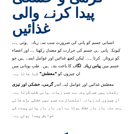
پیدا کرنے والی
غذائیں
انسانی جسم کو پانی کی ضرورت سب سے زیادہ ہوتی ہے،
کیونکہ پانی ہی جسم کی حرارت کو معتدل رکھتا ہے اور اعضاء
کو تروتازہ کرتا ہے۔ لیکن کچھ غذائیں اور عوامل ایسے ہیں جو
جسم میں
پیاس زیادہ لگانے
کا باعث بنتے ہیں۔ طبِ یونانی میں
ان چیزوں کو
"معطش"
کہا جاتا ہے۔
معطش غذائیں اور عوامل اپنے اندر
گرمی، خشکی اور تیزی
رکھتے ہیں جس کی وجہ سے جسم زیادہ پانی طلب کرتا ہے۔
ان چیزوں کے زیادہ استعمال سے جسم میں خشکی بڑھ جاتی
ہے، منہ بار بار خشک ہوتا ہے اور بار بار پانی پینے کی
خواہش پیدا ہوتی ہے۔