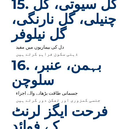
15. گل سیوتی، گل
چنیلی، گل نارنگی،
گل نیلوفر
دل کی بیماریوں میں مفید
ذہنی سکون فراہم کرتے ہیں
16. بہمن، عنبر،
سلوچن
جسمانی طاقت بڑھانے والے اجزاء
جنسی کمزوری اور تھکن دور کرتے ہیں
فرحت ایگز لرنٹ
کے فوائد