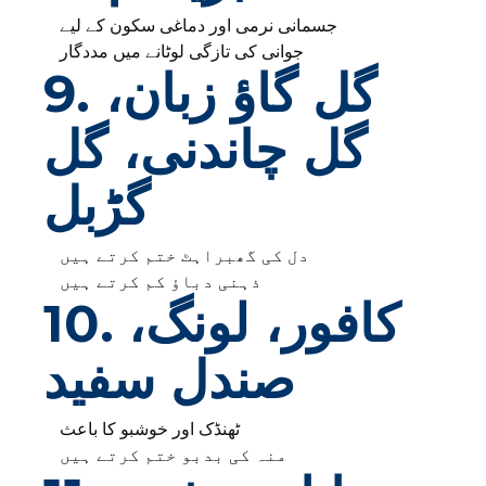
جسمانی نرمی اور دماغی سکون کے لیے
جوانی کی تازگی لوٹانے میں مددگار
9. گل گاؤ زبان،
گل چاندنی، گل
گڑبل
دل کی گھبراہٹ ختم کرتے ہیں
ذہنی دباؤ کم کرتے ہیں
10. کافور، لونگ،
صندل سفید
ٹھنڈک اور خوشبو کا باعث
منہ کی بدبو ختم کرتے ہیں