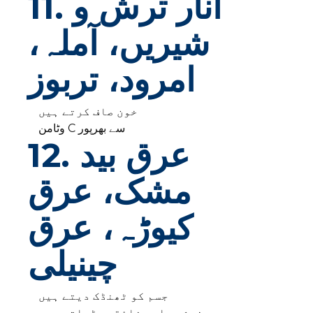
11. انار ترش و
شیریں، آملہ،
امرود، تربوز
خون صاف کرتے ہیں
وٹامن C سے بھرپور
12. عرق بید
مشک، عرق
کیوڑہ، عرق
چینیلی
جسم کو ٹھنڈک دیتے ہیں
خوشبو اور ذائقہ بڑھاتے ہیں