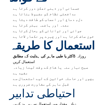
جسمانی اور ذہنی تھکن دور کرتا ہے
مدافعتی نظام کو مضبوط بناتا ہے
دل، دماغ اور اعصاب کو طاقت دیتا ہے
معدہ اور ہاضمہ بہتر کرتا ہے
جوانی اور توانائی کو بحال کرتا ہے
خون صاف کرتا ہے اور چہرے پر نکھار لاتا ہے
استعمال کا طریقہ
روزانہ
ڈاکٹر یا طبی ماہر کی ہدایت کے مطابق
استعمال کریں
صبح نہار منہ یا شام کے وقت لینا زیادہ
مفید ہے
بچوں اور حاملہ خواتین کے لیے استعمال سے
قبل ماہر کی مشاورت ضروری ہے
احتیاطی تدابیر
زیادہ مقدار میں استعمال سے پرہیز کریں