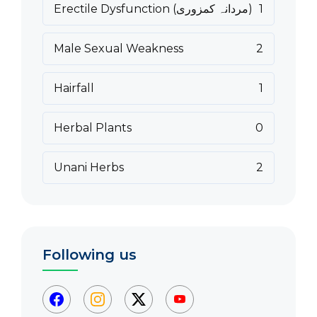
1
Erectile Dysfunction (مردانہ کمزوری)
Male Sexual Weakness
2
Hairfall
1
Herbal Plants
0
Unani Herbs
2
Following us