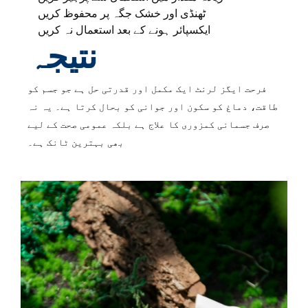
ٹھنڈی اور خشک جگہ پر محفوظ کریں
ایکسپائر ہونے کے بعد استعمال نہ کریں
نتیجہ
فرحت ایگز لرنٹ ایک مکمل اور قدرتی حل ہے جو جسم کو
طاقت، دماغ کو سکون اور جوانی کو بحال کرتا ہے۔ یہ نہ
صرف جسمانی کمزوری کا علاج ہے بلکہ عمومی صحت کے لیے
بھی بہترین ٹانک ہے۔