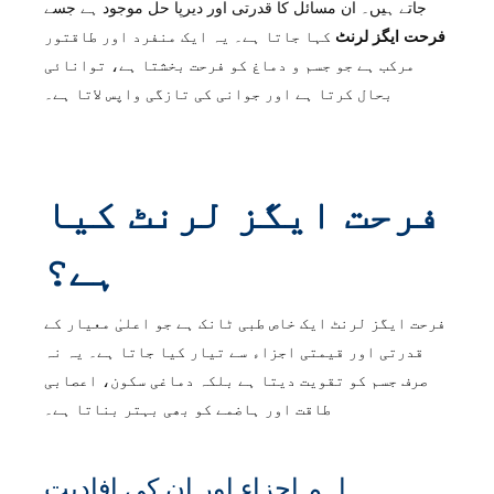
جاتے ہیں۔ ان مسائل کا قدرتی اور دیرپا حل موجود ہے جسے
فرحت ایگز لرنٹ
کہا جاتا ہے۔ یہ ایک منفرد اور طاقتور
مرکب ہے جو جسم و دماغ کو فرحت بخشتا ہے، توانائی
بحال کرتا ہے اور جوانی کی تازگی واپس لاتا ہے۔
فرحت ایگز لرنٹ کیا
ہے؟
فرحت ایگز لرنٹ ایک خاص طبی ٹانک ہے جو اعلیٰ معیار کے
قدرتی اور قیمتی اجزاء سے تیار کیا جاتا ہے۔ یہ نہ
صرف جسم کو تقویت دیتا ہے بلکہ دماغی سکون، اعصابی
طاقت اور ہاضمے کو بھی بہتر بناتا ہے۔
اہم اجزاء اور ان کی افادیت