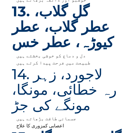
13. گل گلاب،
عطر گلاب، عطر
کیوڑہ، عطر خس
دل و دماغ کو خوشی بخشتے ہیں
طبیعت میں فرحت پیدا کرتے ہیں
14. لاجورد، زہر
رہ خطائی، مونگا،
مونگے کی جڑ
جسمانی طاقت بڑھاتے ہیں
اعصابی کمزوری کا علاج