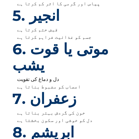
پیاس اور گرمی کا اثر کم کرتا ہے
5. انجیر
قبض ختم کرتا ہے
جسم کو غذائیت فراہم کرتا ہے
6. موتی یا قوت
یشب
دل و دماغ کی تقویت
اعصاب کو مضبوط بناتا ہے
7. زعفران
خون کی گردش بہتر بناتا ہے
دل کو خوشی اور سکون بخشتا ہے
8. ابریشم