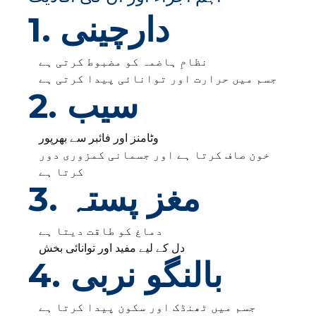
1. دارچینی
نظامِ ہاضمہ کو مضبوط کرتی ہے
جسم میں حرارت اور توانائی پیدا کرتی ہے
2. سیب
وٹامنز اور فائبر سے بھرپور
خون صاف کرتا ہے اور جسمانی کمزوری دور
کرتا ہے
3. مغز پستہ
دماغ کو طاقت دیتا ہے
دل کے لیے مفید اور توانائی بخش
4. بالنگو نربی
جسم میں ٹھنڈک اور سکون پیدا کرتا ہے