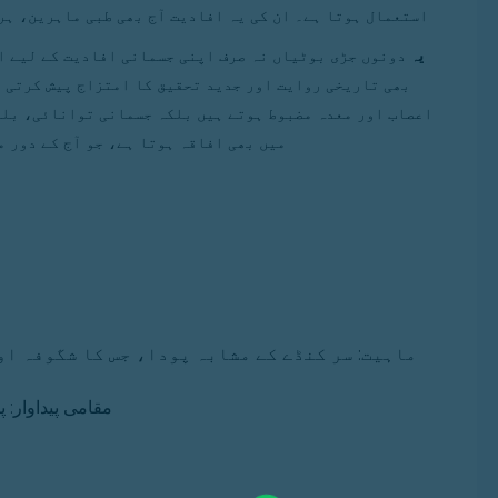
استعمال ہوتا ہے۔ ان کی یہ افادیت آج بھی طبی ماہرین، ہر
یہ
دونوں جڑی بوٹیاں نہ صرف اپنی جسمانی افادیت کے لیے ا
بھی تاریخی روایت اور جدید تحقیق کا امتزاج پیش کرتی ہ
اعصاب اور معدہ مضبوط ہوتے ہیں بلکہ جسمانی توانائی، بلغم
میں بھی افاقہ ہوتا ہے، جو آج کے دور م
ماہیت: سر کنڈے کے مشابہ پودا، جس کا شگوفہ او
مقامی پیداوار: 