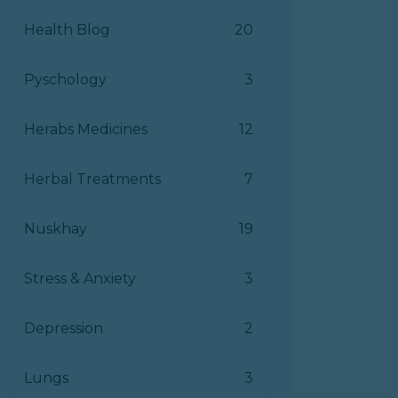
Health Blog
20
Pyschology
3
Herabs Medicines
12
Herbal Treatments
7
Nuskhay
19
Stress & Anxiety
3
Depression
2
Lungs
3