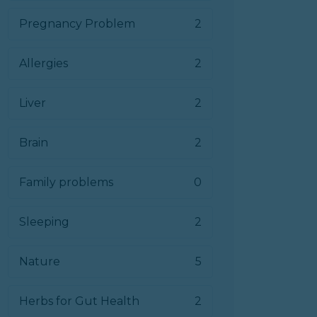
Pregnancy Problem
2
Allergies
2
Liver
2
Brain
2
Family problems
0
Sleeping
2
Nature
5
Herbs for Gut Health
2