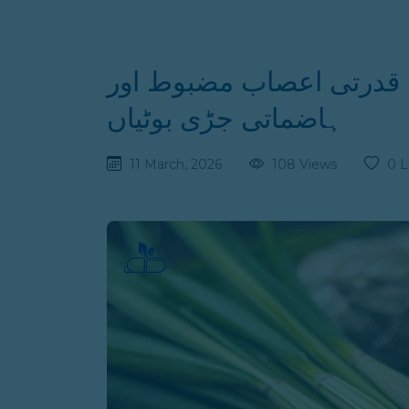
— قدرتی اعصاب مضبوط اور
ہاضماتی جڑی بوٹیاں
11 March, 2026
108 Views
0 L