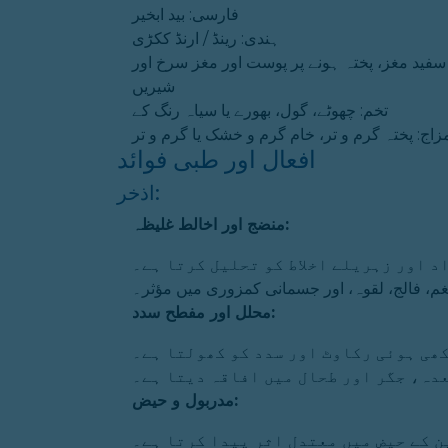
فارسی: بید ابخیر
ہندی: رینڈ / ارنڈ ککڑی
 سفید مغز، پختہ ہونے پر پوست اور مغز سرخ اور
شیریں
تخم: چھوٹے، گول، بھورے یا سیاہ رنگ کے
زاج: پختہ گرم و تر، خام گرم و خشک یا گرم و تر
افعال اور طبی فوائد
اذخر:
منضج اور اخالط غلیظہ:
د اور زہریلے اخلاط کو تحلیل کرتا ہے۔
غم، فالج، لقوہ، اور جسمانی کمزوری میں مؤثر۔
محلل اور مفطح سدد:
ھی ہوئی رکاوٹ اور سدد کو کھولتا ہے۔
دہ، جگر اور طحال میں افاقہ دیتا ہے۔
مدربول و حیض:
 کے حیض میں معتدل اثر پیدا کرتا ہے۔