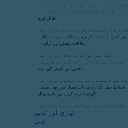
 اور پیشاب کی مشکلات کو دور کرتا ہے۔
گردہ کے سخت اور ام کو تحلیل کرتا ہے۔
قاتل کرم:
کیڑے اور معدے کے جراثیم ختم کرتا ہے۔
اور کدودانے جیسے کرم باہر نکالنے میں مددگار۔
طاقت بخش اور آرام دہ:
جسم میں توانائی بحال کرتا ہے۔
استعمال سے درد اور زخم دور ہوتے ہیں۔
حمل اور حیض کی مدد:
دہ کے استعمال سے حیض معتدل ہوتا ہے۔
اسقاط حمل کے روایتی استعمال میں بھی مفید۔
گوشت نرم کرنے میں استعمال:
د گالنے کے لیے بھی استعمال کرتے ہیں۔
تیاری اور تدبیر
اذخر: