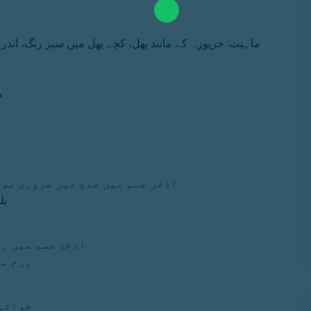
ماہیت: خربوزہ کے مانند پھل، کچے پھل میں سبز رنگ، اندر
م
اذخر جسم میں جمع غیر ضروری موا
بل
اذخر جسم میں رک
ورم مع
خواتین