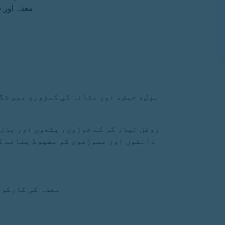
معدہ اور 
بول، حیض، اور مثانہ کی کمزوری میں شگ
روغن تیار کر کے جوڑوں، پٹھوں اور بدن 
دانتوں اور مسوڑھوں کو مضبوط بنانے کے
معدہ کی کارکرد