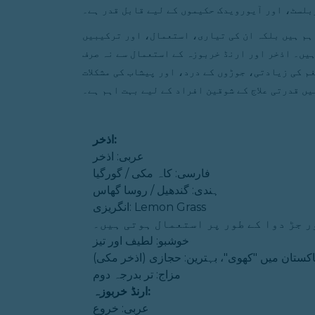
بلسٹ، اور آیورویدک حکیموں کے لیے قابل قدر ہے۔
ہم ہیں بلکہ ان کی تیاری، استعمال، اور ترکیبیں
یں۔ اذخر اور ارنڈ خربوزہ کے استعمال سے نہ صرف
 کی زیادتی، جوڑوں کے درد، اور پیشاب کی مشکلات
یں قدرتی علاج کے شوقین افراد کے لیے بہت اہم ہے۔
اذخر:
عربی: اذخر
فارسی: کاہ مکی / گورگیا
ہندی: گندھیل / روسا گھاس
انگریزی: Lemon Grass
ر جڑ دوا کے طور پر استعمال ہوتی ہیں۔
خوشبو: لطیف اور تیز
پاکستان میں "کھوی"، بہترین: حجازی (اذخر مکی)
مزاج: تر بدرجہ دوم
ارنڈ خربوزہ:
عربی: خروع