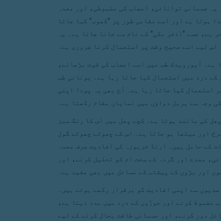
 یہ جسمانی توانائی، اعصاب کی مضبوطی، اور معدہ
ا ہوتا ہے اور اسے مقامی طور پر "کھوی" کہا جاتا
 ہے، جسے "اذخر مکی" کے نام سے جانا جاتا ہے۔ یہ
 اس لیے اسے صحیح وقت پر استعمال کرنا ضروری ہے۔
 ہے۔ آیورویدک طب میں اسے اعصاب کی قوت بڑھانے،
 کے درد میں استعمال کیا جاتا رہا ہے۔ یونانی طب
ر استعمال کیا جاتا رہا ہے۔ آج بھی یہ پودا اپنی
ی وجہ سے ہربل دواؤں میں نمایاں مقام رکھتا ہے۔
ھل کی مانند ہوتا ہے۔ کچے پھل میں اس کا رنگ سبز
رخ اور میٹھا ہو جاتا ہے۔ اس کے چھوٹے چھوٹے گول
ت کے حامل ہیں۔ ارنڈ خربوزہ کی افادیت صرف معدہ
ئی، معدے اور گردہ کے سخت ام کو تحلیل کرنے، اور
وں اور بڑوں کے پیشاب کے مسائل میں بھی مفید ہے۔
 صدیوں سے اپنی افادیت کو برقرار رکھے ہوئے ہیں۔
ب مضبوط کرنے اور جوڑوں کے درد میں مدد دیتا ہے،
ئل دور کرنے، اور جسمانی طاقت بحال کرنے کے لیے