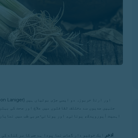
جنہیں صدیوں سے مختلف ثقافتوں میں علاج اور صحت کی بہتر
اہمیت آیورویدک، یونانی، اور یونانی-عربی طب میں نمایاں ہ
اذخر
ایک خوشبو دار گھاس نما پودا ہے جس کا سر کنڈے کی م