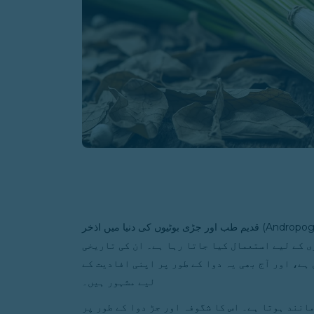
قدیم طب اور جڑی بوٹیوں کی دنیا میں اذخر (Andropogon Laniger) اور ارنڈ خربوزہ دو ایسی جڑی بوٹیاں ہیں
ی کے لیے استعمال کیا جاتا رہا ہے۔ ان کی تاریخی
ے، اور آج بھی یہ دوا کے طور پر اپنی افادیت کے
لیے مشہور ہیں۔
انند ہوتا ہے۔ اس کا شگوفہ اور جڑ دوا کے طور پر