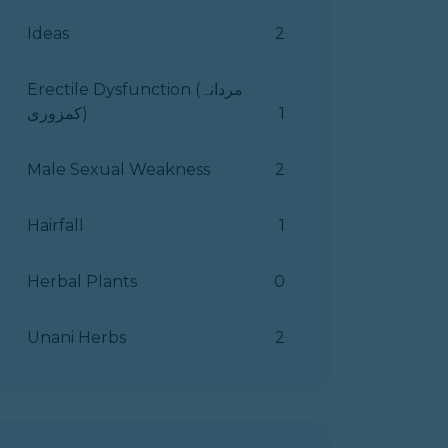
Ideas
2
Erectile Dysfunction (مردانہ
1
کمزوری)
Male Sexual Weakness
2
Hairfall
1
Herbal Plants
0
Unani Herbs
2