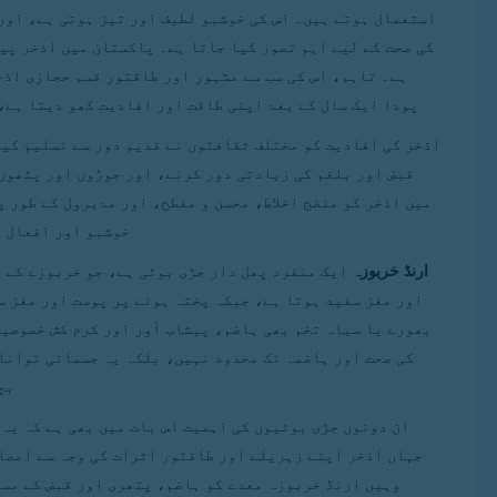
استعمال ہوتے ہیں۔ اس کی خوشبو لطیف اور تیز ہوتی ہے، اور
کی صحت کے لیے اہم تصور کیا جاتا ہے۔ پاکستان میں اذخر پید
ہے۔ تاہم، اس کی سب سے مشہور اور طاقتور قسم حجازی اذخر
پودا ایک سال کے بعد اپنی طاقت اور افادیت کھو دیتا ہے،
اذخر کی افادیت کو مختلف ثقافتوں نے قدیم دور سے تسلیم کیا
قبض اور بلغم کی زیادتی دور کرنے، اور جوڑوں اور پٹھوں
میں اذخر کو منضج اخلاط، محسن و مفطح، اور مدبرول کے طور پ
خوشبو اور افعال ک
ارنڈ خربوزہ
ایک منفرد پھل دار جڑی بوٹی ہے، جو خربوزے کے پ
اور مغز سفید ہوتا ہے، جبکہ پختہ ہونے پر پوست اور مغز س
بھورے یا سیاہ تخم بھی ہاضم، پیشاب آور اور کرم کش خصوصیا
کی صحت اور ہاضمہ تک محدود نہیں، بلکہ یہ جسمانی توانا
بچ
ان دونوں جڑی بوٹیوں کی اہمیت اس بات میں بھی ہے کہ یہ
جہاں اذخر اپنے زہریلے اور طاقتور اثرات کی وجہ سے اعصا
وہیں ارنڈ خربوزہ معدے کو ہاضم، پتھری اور قبض کے مسا