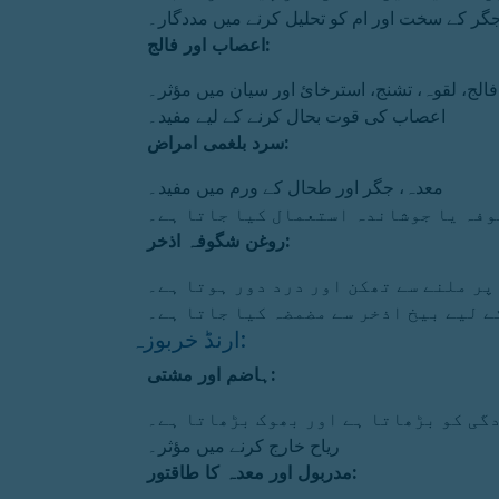
جگر کے سخت اور ام کو تحلیل کرنے میں مددگار۔
اعصاب اور فالج:
فالج، لقوہ، تشنج، استرخائ اور سیان میں مؤثر۔
اعصاب کی قوت بحال کرنے کے لیے مفید۔
سرد بلغمی امراض:
معدہ، جگر اور طحال کے ورم میں مفید۔
وفہ یا جوشاندہ استعمال کیا جاتا ہے۔
روغن شگوفہ اذخر:
پر ملنے سے تھکن اور درد دور ہوتا ہے۔
 لیے بیخ اذخر سے مضمضہ کیا جاتا ہے۔
ارنڈ خربوزہ:
ہاضم اور مشتی:
گی کو بڑھاتا ہے اور بھوک بڑھاتا ہے۔
ریاح خارج کرنے میں مؤثر۔
مدربول اور معدہ کا طاقتور: