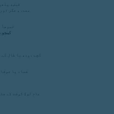
قبض، پتھری
معدہ، جگر اور 
خصوصاً 
کینچوے 
کچے دودھ یا طال کے 
ضماد یا جوشان
عام لوگ گوشت کے جل