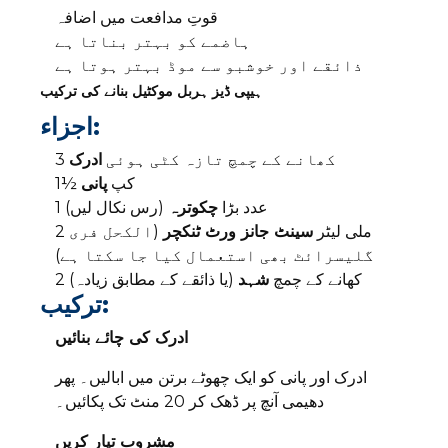
قوتِ مدافعت میں اضافہ
ہاضمے کو بہتر بناتا ہے
ذائقے اور خوشبو سے موڈ بہتر ہوتا ہے
ہیپی ڈیز ہربل موکٹیل بنانے کی ترکیب
اجزاء:
3 کھانے کے چمچ تازہ کٹی ہوئی
ادرک
1½ کپ
پانی
1 عدد بڑا
چکوترہ
(رس نکال لیں)
2 ملی لیٹر
سینٹ جانز ورٹ ٹنکچر
(الکحل فری
گلیسرائٹ بھی استعمال کیا جا سکتا ہے)
2 کھانے کے چمچ
شہد
(یا ذائقے کے مطابق زیادہ)
ترکیب:
ادرک کی چائے بنائیں
ادرک اور پانی کو ایک چھوٹے برتن میں ابالیں۔ پھر
دھیمی آنچ پر ڈھک کر 20 منٹ تک پکائیں۔
مشروب تیار کریں