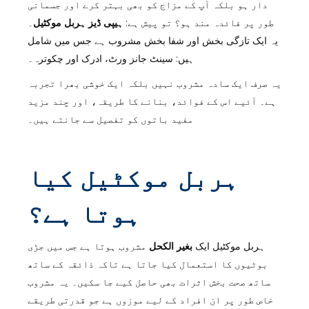
دار ہو بلکہ آپ کے مزاج کو بھی بہتر کرے اور جسمانی
طور پر فائدہ مند ہو؟ تو پیش ہے:
ہیپی ڈیز ہربل موکٹیل
۔
یہ ایک تازگی بخش اور شفا بخش مشروب ہے جس میں شامل
ہیں: سینٹ جانز ورٹ، ادرک اور چکوترہ۔
یہ صرف ایک سادہ مشروب نہیں بلکہ ایک خوشی بھرا تجربہ
ہے۔ آئیے اس کے فوائد، بنانے کا طریقہ، اور چند مزید
مفید باتوں کو تفصیل سے جانتے ہیں۔
ہربل موکٹیل کیا
ہوتا ہے؟
ہربل موکٹیل ایک
بغیر الکحل
مشروب ہوتا ہے جس میں جڑی
بوٹیوں کا استعمال کیا جاتا ہے تاکہ ذائقہ کے ساتھ
ساتھ صحت بخش اثرات بھی حاصل کیے جا سکیں۔ یہ مشروب
خاص طور پر ان افراد کے لیے موزوں ہے جو قدرتی طریقے