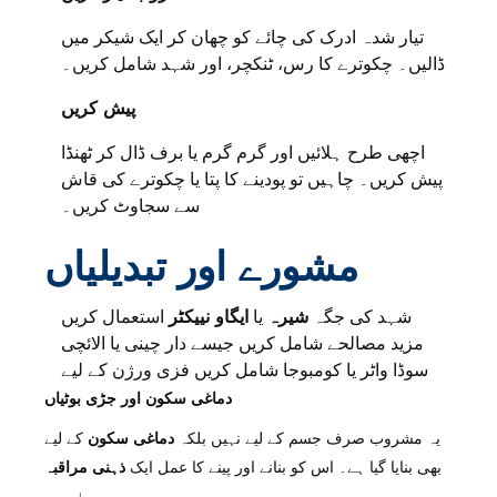
تیار شدہ ادرک کی چائے کو چھان کر ایک شیکر میں
ڈالیں۔ چکوترے کا رس، ٹنکچر، اور شہد شامل کریں۔
پیش کریں
اچھی طرح ہلائیں اور گرم گرم یا برف ڈال کر ٹھنڈا
پیش کریں۔ چاہیں تو پودینے کا پتا یا چکوترے کی قاش
سے سجاوٹ کریں۔
مشورے اور تبدیلیاں
شہد کی جگہ
شیرہ
یا
ایگاو نییکٹر
استعمال کریں
مزید مصالحے شامل کریں جیسے دار چینی یا الائچی
سوڈا واٹر یا کومبوجا شامل کریں فزی ورژن کے لیے
دماغی سکون اور جڑی بوٹیاں
یہ مشروب صرف جسم کے لیے نہیں بلکہ
دماغی سکون
کے لیے
بھی بنایا گیا ہے۔ اس کو بنانے اور پینے کا عمل ایک
ذہنی مراقبہ
جیسا ہے۔