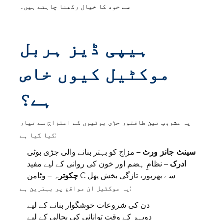
سے خود کا خیال رکھنا چاہتے ہیں۔
ہیپی ڈیز ہربل
موکٹیل کیوں خاص
ہے؟
یہ مشروب تین طاقتور جڑی بوٹیوں کے امتزاج سے تیار
کیا گیا ہے:
سینٹ جانز ورٹ
– مزاج کو بہتر بنانے والی جڑی بوٹی
ادرک
– نظامِ ہضم اور خون کی روانی کے لیے مفید
– وٹامن C سے بھرپور، تازگی بخش پھل
چکوترہ
یہ موکٹیل ان مواقع پر بہترین ہے:
دن کی شروعات خوشگوار بنانے کے لیے
دوپہر کے وقت توانائی کی بحالی کے لیے