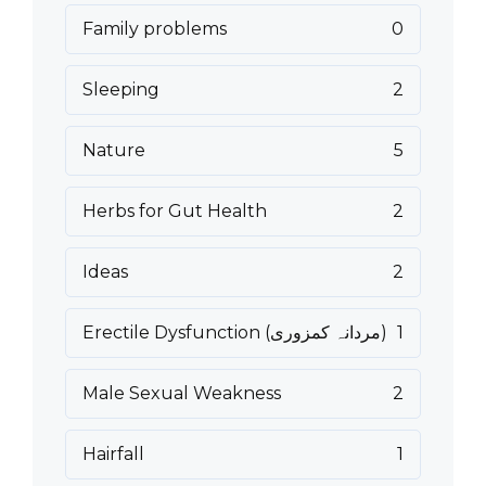
Family problems
0
Sleeping
2
Nature
5
Herbs for Gut Health
2
Ideas
2
1
Erectile Dysfunction (مردانہ کمزوری)
Male Sexual Weakness
2
Hairfall
1