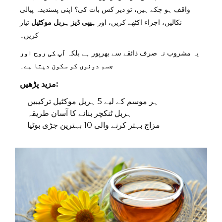
واقف ہو چکے ہیں، تو دیر کس بات کی؟ اپنی پسندیدہ پیالی
نکالیں، اجزاء اکٹھے کریں، اور
ہیپی ڈیز ہربل موکٹیل
تیار
کریں۔
یہ مشروب نہ صرف ذائقے سے بھرپور ہے بلکہ
آپ کی روح اور
جسم دونوں کو سکون دیتا ہے
۔
مزید پڑھیں:
ہر موسم کے لیے 5 ہربل موکٹیل ترکیبیں
ہربل ٹنکچر بنانے کا آسان طریقہ
مزاج بہتر کرنے والی 10 بہترین جڑی بوٹیا