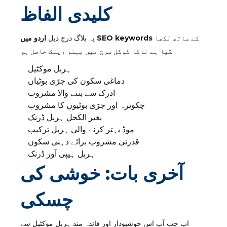
کلیدی الفاظ
کے ساتھ لکھا
اردو میں SEO keywords
یہ بلاگ درج ذیل
گیا ہے تاکہ گوگل سرچ میں بہتر رینک حاصل ہو:
ہربل موکٹیل
دماغی سکون کی جڑی بوٹیاں
ادرک سے بننے والا مشروب
چکوترہ اور جڑی بوٹیوں کا مشروب
بغیر الکحل ہربل ڈرنک
موڈ بہتر کرنے والی ہربل ترکیب
قدرتی مشروب برائے ذہنی سکون
ہربل ہیپی آور ڈرنک
آخری بات: خوشی کی
چسکی
اب جب آپ اس خوشبودار اور فائدہ مند ہربل موکٹیل سے