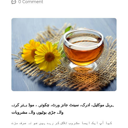
0 Comment
ہربل موکٹیل، ادرک، سینٹ جانز ورٹ، چکوترہ، موڈ بہتر کرنے
والے جڑی بوٹیوں والے مشروبات
کیا آپ ایک ایسا مشروب تلاش کر رہے ہیں جو نہ صرف مزے