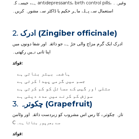
ہے، جیسے کہ antidepressants، birth control pills، وغیرہ۔
استعمال سے پہلے ماہر حکیم یا ڈاکٹر سے مشورہ کریں۔
ادرک (Zingiber officinale)
2.
ادرک ایک گرم مزاج والی جڑ ہے جو ذائقہ اور شفا دونوں میں
اپنا ثانی نہیں رکھتی۔
فوائد:
ہاضمہ بہتر بناتی ہے
جسم میں گرمی پیدا کرتی ہے
متلی اور گیس کے مسائل کو کم کرتی ہے
سوزش کم کرنے میں مدد دیتی ہے
چکوترہ (Grapefruit)
3.
تازہ چکوترے کا رس اس مشروب کو زبردست ذائقہ اور وٹامن
C سے بھرپور بناتا ہے۔
فوائد: