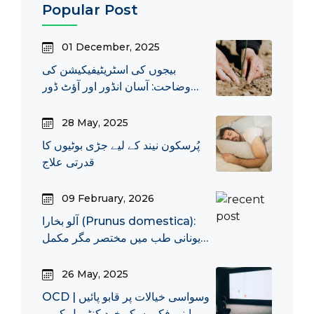
Popular Post
01 December, 2025
بیجوں کی اسٹریٹیفیکیشن کی
وضاحت: آسان انڈور اور آؤٹ ڈور
طریقے
28 May, 2025
پُرسکون نیند کے لیے جڑی بوٹیوں کا
قدرتی علاج
09 February, 2026
آلو بخارا (Prunus domestica):
یونانی طب میں مختصر مگر مکمل
تعارف تعارف
26 May, 2025
OCD وسواسی خیالات پر قابو پائیں |
اپنی فکروں کو خود کنٹرول کریں