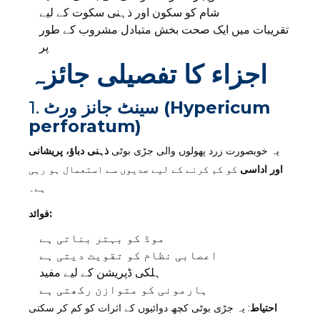
شام کو سکون اور ذہنی سکوت کے لیے
تقریبات میں ایک صحت بخش متبادل مشروب کے طور
پر
اجزاء کا تفصیلی جائزہ
سینٹ جانز ورٹ (Hypericum
1.
perforatum)
یہ خوبصورت زرد پھولوں والی جڑی بوٹی
ذہنی دباؤ، پریشانی
اور اداسی
کو کم کرنے کے لیے صدیوں سے استعمال ہو رہی
ہے۔
فوائد:
موڈ کو بہتر بناتی ہے
اعصابی نظام کو تقویت دیتی ہے
ہلکی ڈپریشن کے لیے مفید
ہارمونی کو متوازن رکھتی ہے
احتیاط
: یہ جڑی بوٹی کچھ دوائیوں کے اثرات کو کم کر سکتی