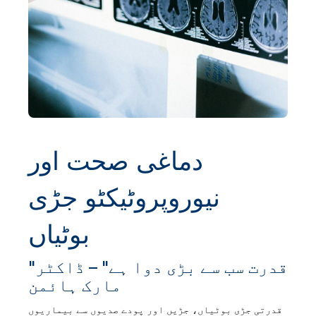
دماغی صحت اور
نیوروپروٹیکٹو جڑی
بوٹیاں
"قدرت سب سے بڑی دوا ہے" – ڈاکٹر
مارک ہائمن
قدرتی جڑی بوٹیاں، جڑیں اور پودے صدیوں سے بیماریوں