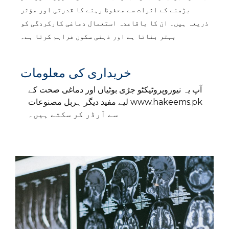
بڑھنے کے اثرات سے محفوظ رہنے کا قدرتی اور مؤثر
ذریعہ ہیں۔ ان کا باقاعدہ استعمال دماغی کارکردگی کو
بہتر بناتا ہے اور ذہنی سکون فراہم کرتا ہے۔
خریداری کی معلومات
آپ یہ نیوروپروٹیکٹو جڑی بوٹیاں اور دماغی صحت کے
www.hakeems.pk
لیے مفید دیگر ہربل مصنوعات
سے آرڈر کر سکتے ہیں۔