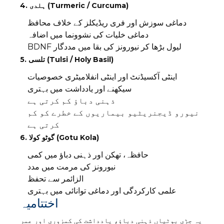
4. ہلدی (Turmeric / Curcuma)
دماغی سوزش اور فری ریڈیکلز کے خلاف محافظ
دماغی خلیات کی نشوونما میں اضافہ
BDNF لیول بڑھا کر نیورونز کی بقا میں مددگار
5. تلسی (Tulsi / Holy Basil)
اینٹی آکسیڈنٹ اور اینٹی انفلامیٹری خصوصیات
سیکھنے اور یادداشت میں بہتری
ذہنی دباؤ کم کرتی ہے
نیورو ڈیجنریٹیو بیماریوں کے خطرے کو کم
کرتی ہے
6. گوٹو کولا (Gotu Kola)
حافظہ، تھکن اور ذہنی دباؤ میں کمی
نیورونز کی مرمت میں مدد
الزائمر سے تحفظ
علمی کارکردگی اور دماغی توانائی میں بہتری
اختتامیہ
یہ جڑی بوٹیاں ذہنی دباؤ، یادداشت کی کمزوری اور عمر