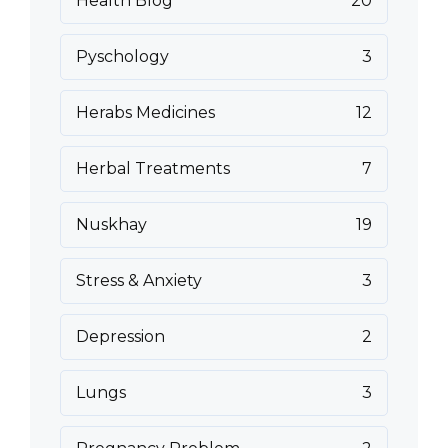
Health Blog
20
Pyschology
3
Herabs Medicines
12
Herbal Treatments
7
Nuskhay
19
Stress & Anxiety
3
Depression
2
Lungs
3