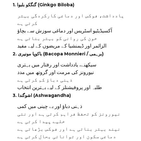
1. گنگکو بلبوا (Ginkgo Biloba)
یادداشت، فوکس اور دماغی کارکردگی بہتر
کرتی ہے
آکسیڈیٹیو اسٹریس اور دماغی سوزش سے بچاؤ
خون کی روانی کو بہتر بناتی ہے
الزائمر اور ڈیمنشیا کے مریضوں کے لیے مفید
2. باکوپا مونیری (Bacopa Monnieri / برہمی)
سیکھنے، یادداشت اور رفتار میں بہتری
نیورونز کی مرمت اور گروتھ میں مدد
ذہنی دباؤ کم کرتی ہے
طلبہ اور پروفیشنلز کے لیے بہترین انتخاب
3. اشوگندا (Ashwagandha)
ذہنی دباؤ اور بے چینی میں کمی
نیورونز کو تحفظ فراہم کرتی ہے اور نئی
خلیے پیدا کرتی ہے
نیند بہتر بناتی ہے اور فوکس بڑھاتی ہے
دماغی سکون اور توانائی بحال کرتی ہے