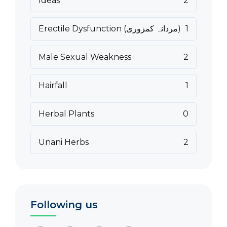
Ideas
2
1
Erectile Dysfunction (مردانہ کمزوری)
Male Sexual Weakness
2
Hairfall
1
Herbal Plants
0
Unani Herbs
2
Following us