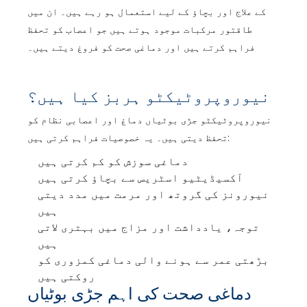
کے علاج اور بچاؤ کے لیے استعمال ہو رہے ہیں۔ ان میں
طاقتور مرکبات موجود ہوتے ہیں جو اعصاب کو تحفظ
فراہم کرتے ہیں اور دماغی صحت کو فروغ دیتے ہیں۔
نیوروپروٹیکٹو ہربز کیا ہیں؟
نیوروپروٹیکٹو جڑی بوٹیاں دماغ اور اعصابی نظام کو
تحفظ دیتی ہیں۔ یہ خصوصیات فراہم کرتی ہیں:
دماغی سوزش کو کم کرتی ہیں
آکسیڈیٹیو اسٹریس سے بچاؤ کرتی ہیں
نیورونز کی گروتھ اور مرمت میں مدد دیتی
ہیں
توجہ، یادداشت اور مزاج میں بہتری لاتی
ہیں
بڑھتی عمر سے ہونے والی دماغی کمزوری کو
روکتی ہیں
دماغی صحت کی اہم جڑی بوٹیاں