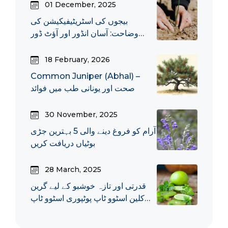
01 December, 2025
بیجوں کی اسٹریٹیفیکیشن کی
وضاحت: آسان انڈور اور آؤٹ ڈور
طریقے
18 February, 2026
Common Juniper (Abhal) –
صحت اور یونانی طب میں فوائد
30 November, 2025
آرام کو فروغ دینے والی 5 بہترین جڑی
بوٹیاں دریافت کریں
28 March, 2025
قدرتی اور تازہ خوشبو کے لیے گرین
کلین اسٹوو ٹاپ پوٹپوری اسٹوو ٹاپ
پوٹپوری کیا ہے؟