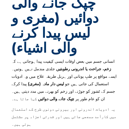
چپک جانے والی
دوائیں (مغری و
لیس پیدا کرنے
والی اشیاء)
انسانی جسم میں بعض اوقات ایسی کیفیت پیدا ہوجاتی ہے کہ
زخم، جراحت یا اندرونی رطوبتیں
جلدی مندمل نہیں ہوتیں۔
ایسے مواقع پر طبِ یونانی اور ہربل طریقہ علاج میں وہ ادویات
استعمال کی جاتی ہیں جو
لیس دار مادہ (مغری)
پیدا کرکے
جسم کے ٹشوز کو جوڑنے اور زخم کو بھرنے میں مدد دیتی ہیں۔
ان کو عام طور پر
چپک جانے والی دوائیں
کہا جاتا ہے۔
یہ ادویات اندرونی اور بیرونی دونوں طرح کے استعمال
میں کارآمد سمجھی جاتی ہیں اور قدرتی اجزاء پر مشتمل
ہوتی ہیں۔