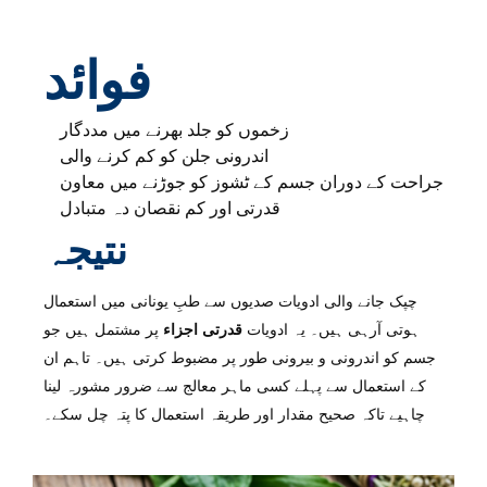
فوائد
زخموں کو جلد بھرنے میں مددگار
اندرونی جلن کو کم کرنے والی
جراحت کے دوران جسم کے ٹشوز کو جوڑنے میں معاون
قدرتی اور کم نقصان دہ متبادل
نتیجہ
چپک جانے والی ادویات صدیوں سے طبِ یونانی میں استعمال
ہوتی آرہی ہیں۔ یہ ادویات
قدرتی اجزاء
پر مشتمل ہیں جو
جسم کو اندرونی و بیرونی طور پر مضبوط کرتی ہیں۔ تاہم ان
کے استعمال سے پہلے کسی ماہر معالج سے ضرور مشورہ لینا
چاہیے تاکہ صحیح مقدار اور طریقہ استعمال کا پتہ چل سکے۔