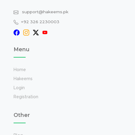
support@hakeems.pk
+92 326 2230003
Menu
Home
Hakeems
Login
Registration
Other