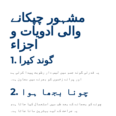
مشہور چپکانے
والی ادویات و
اجزاء
1. گوند کیرا
یہ قدرتی گوند جسم میں لیس دار رطوبت پیدا کرتی ہے
اور پرانے زخموں کو بھرنے میں معاون ہے۔
2. چونا بجھا ہوا
چونے کو بجھانے کے بعد طب میں استعمال کیا جاتا ہے،
یہ جراحت کے لیے بہترین مانا جاتا ہے۔