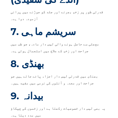
قدرتی طور پر زخم بھرنے اور جلد کو جوڑنے میں پرانی
آزمودہ دوا ہے۔
7. سریشم ماہی
مچھلی سے حاصل ہونے والی لیس دار مادہ، جو طب میں
جراحت اور زخم کے علاج میں استعمال ہوتی ہے۔
8. بھنڈی
بھنڈی میں قدرتی لیس دار اجزاء پائے جاتے ہیں جو
جراحت اور معدہ و آنتوں کی نرمی میں مفید ہیں۔
9. بیدانہ
یہ بھی لیس دار خصوصیات رکھتا ہے اور زخموں کی چپکاؤ
میں مدد دیتا ہے۔