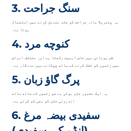
3. سنگ جراحت
یہ پتھریلا مادہ جراحت کو جلد مندمل کرنے میں استعمال
ہوتا ہے۔
4. کنوچه مرد
طبِ یونانی میں خاص اہمیت رکھتا ہے اور مختلف امراض
میں زخموں کو خشک کرنے کے ساتھ چپکانے میں مددگار ہے۔
5. پرگ گاؤ زبان
یہ ایک مشہور جڑی بوٹی ہے جو زخموں کے ساتھ ساتھ
اندرونی جلن کو بھی کم کرتی ہے۔
6. سفیدی بیضہ مرغ
(انڈے کی سفیدی)