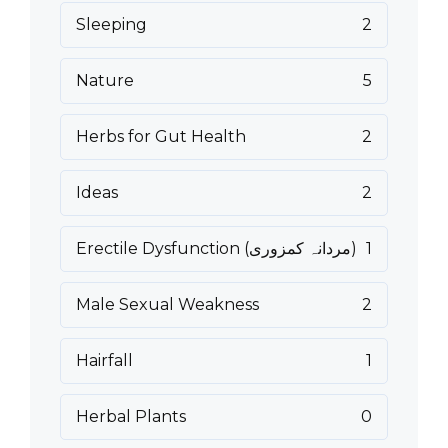
Sleeping
2
Nature
5
Herbs for Gut Health
2
Ideas
2
1
Erectile Dysfunction (مردانہ کمزوری)
Male Sexual Weakness
2
Hairfall
1
Herbal Plants
0