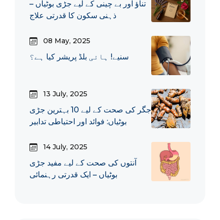
تناؤ اور بے چینی کے لیے جڑی بوٹیاں –
ذہنی سکون کا قدرتی علاج
08 May, 2025
سنیے! ہائی بلڈ پریشر کیا ہے؟
13 July, 2025
جگر کی صحت کے لیے 10 بہترین جڑی
بوٹیاں: فوائد اور احتیاطی تدابیر
14 July, 2025
آنتوں کی صحت کے لیے مفید جڑی
بوٹیاں – ایک قدرتی رہنمائی