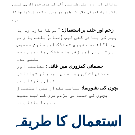
یونانی اور روایتی طب میں آلو کو صرف خوراک ہی نہیں
بلکہ ایک قدرتی علاج کے طور پر بھی استعمال کیا جاتا
ہے:
زخم اور جلنے پر استعمال:
آلو کا تازہ رس یا
پیس کر بنائی گئی لیپ (ضماد) جلنے یا زخم
پر لگانے سے فوری ٹھنڈک اور سکون محسوس
ہوتا ہے، اور زخم جلد خشک ہونے میں مدد
ملتی ہے۔
جسمانی کمزوری میں فائدہ:
نشاستہ اور
معدنیات کی وجہ سے یہ جسم کو توانائی
فراہم کرتا ہے۔
بچوں کی نشوونما:
مناسب مقدار میں استعمال
بچوں کی جسمانی بڑھوتری کے لیے مفید
سمجھا جاتا ہے۔
استعمال کا طریقہ