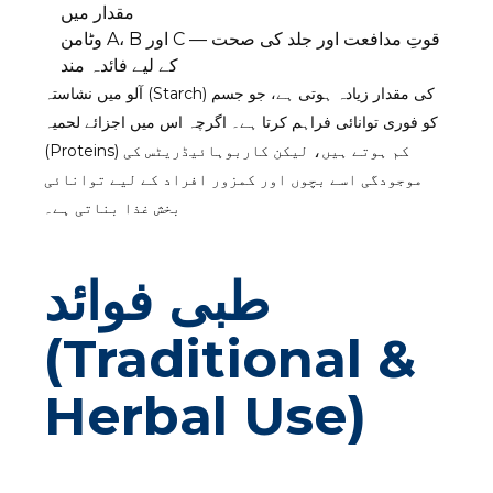
مقدار میں
وٹامن A، B اور C — قوتِ مدافعت اور جلد کی صحت
کے لیے فائدہ مند
آلو میں نشاستہ (Starch) کی مقدار زیادہ ہوتی ہے، جو جسم
کو فوری توانائی فراہم کرتا ہے۔ اگرچہ اس میں اجزائے لحمیہ
(Proteins) کم ہوتے ہیں، لیکن کاربوہائیڈریٹس کی
موجودگی اسے بچوں اور کمزور افراد کے لیے توانائی
بخش غذا بناتی ہے۔
طبی فوائد
(Traditional &
Herbal Use)