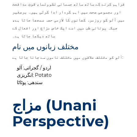
فراہم کرنے کے ساتھ ساتھ جسمانی نشوونما، قوتِ مدافعت
اور مجموعی صحت میں اہم کردار ادا کرتی ہیں۔ برصغیر
میں آلو کو روزمرہ کھانوں کا لازمی حصہ سمجھا جاتا ہے،
جبکہ یونانی طب میں اسے ایک خاص مزاج اور افعال کے
ساتھ دیکھا جاتا ہے۔
مختلف زبانوں میں نام
آلو کو مختلف علاقوں میں مختلف ناموں سے جانا جاتا ہے:
اردو / گجراتی: آلو
انگریزی: Potato
سندھی: پوٹاٹا
مزاج (Unani
Perspective)