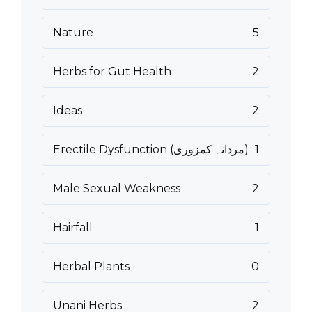
Nature
5
Herbs for Gut Health
2
Ideas
2
1
Erectile Dysfunction (مردانہ کمزوری)
Male Sexual Weakness
2
Hairfall
1
Herbal Plants
0
Unani Herbs
2