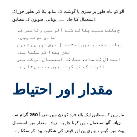
آلو کو عام طور پر سبزی یا گوشت کے ساتھ پکا کر بطور خوراک
استعمال کیا جاتا ہے۔ یونانی اصولوں کے مطابق:
چھلکے سمیت پکائے گئے آلو میں وٹامنز کم
ضائع ہوتے ہیں۔
زیادہ مقدار میں استعمال قبض اور پیٹ میں
نفخ پیدا کر سکتا ہے۔
اعتدال کے ساتھ نمک کا استعمال اس کے مضر
اثرات کو کم کرنے میں مدد دیتا ہے۔
مقدار اور احتیاط
ماہرین کے مطابق ایک بالغ فرد کو دن میں تقریباً
250 گرام سے
زیادہ آلو
استعمال نہیں کرنا چاہیے۔ زیادہ مقدار میں استعمال
پیٹ میں گیس، بھاری پن اور قبض کی شکایت پیدا کر سکتا ہے۔