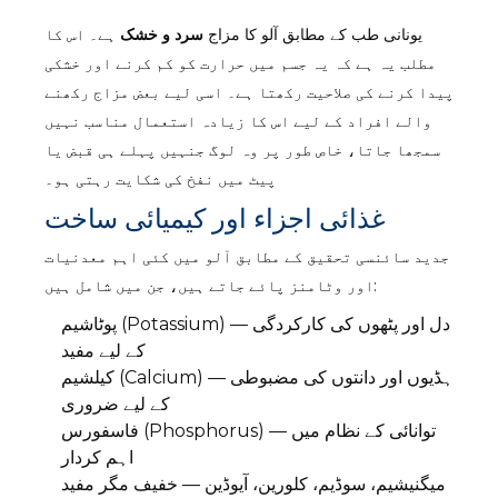
یونانی طب کے مطابق آلو کا مزاج
سرد و خشک
ہے۔ اس کا
مطلب یہ ہے کہ یہ جسم میں حرارت کو کم کرنے اور خشکی
پیدا کرنے کی صلاحیت رکھتا ہے۔ اسی لیے بعض مزاج رکھنے
والے افراد کے لیے اس کا زیادہ استعمال مناسب نہیں
سمجھا جاتا، خاص طور پر وہ لوگ جنہیں پہلے ہی قبض یا
پیٹ میں نفخ کی شکایت رہتی ہو۔
غذائی اجزاء اور کیمیائی ساخت
جدید سائنسی تحقیق کے مطابق آلو میں کئی اہم معدنیات
اور وٹامنز پائے جاتے ہیں، جن میں شامل ہیں:
پوٹاشیم (Potassium) — دل اور پٹھوں کی کارکردگی
کے لیے مفید
کیلشیم (Calcium) — ہڈیوں اور دانتوں کی مضبوطی
کے لیے ضروری
فاسفورس (Phosphorus) — توانائی کے نظام میں
اہم کردار
میگنیشیم، سوڈیم، کلورین، آیوڈین — خفیف مگر مفید