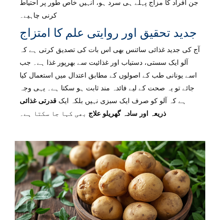
جن افراد کا مزاج پہلے ہی سرد ہو، انہیں خاص طور پر احتیاط
کرنی چاہیے۔
جدید تحقیق اور روایتی علم کا امتزاج
آج کی جدید غذائی سائنس بھی اس بات کی تصدیق کرتی ہے کہ
آلو ایک سستی، دستیاب اور غذائیت سے بھرپور غذا ہے۔ جب
اسے یونانی طب کے اصولوں کے مطابق اعتدال میں استعمال کیا
جائے تو یہ صحت کے لیے فائدہ مند ثابت ہو سکتا ہے۔ یہی وجہ
ہے کہ آلو کو صرف ایک سبزی نہیں بلکہ ایک
قدرتی غذائی
ذریعہ اور سادہ گھریلو علاج
بھی کہا جا سکتا ہے۔